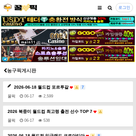
로그인
농구픽게시판
2026-06-18 월드컵 포르투갈
7
꿀픽
06-17
2,599
2026 북중미 월드컵 최고령 출전 선수 TOP 7
꿀픽
06-17
538
2026-06-18 월드컵 잉글랜드 크로아티아
8