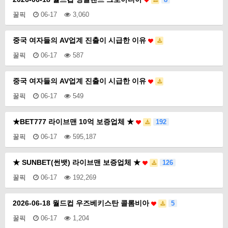
꿀픽
06-17
3,060
중국 여자들의 AV업계 진출이 시급한 이유
꿀픽
06-17
587
중국 여자들의 AV업계 진출이 시급한 이유
꿀픽
06-17
549
★BET777 라이브맨 10억 보증업체 ★
192
꿀픽
06-17
595,187
★ SUNBET(썬뱃) 라이브맨 보증업체 ★
126
꿀픽
06-17
192,269
2026-06-18 월드컵 우즈베키스탄 콜롬비아
5
꿀픽
06-17
1,204