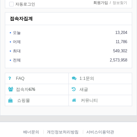
회원가입
/
정보찾기
자동로그인
접속자집계
오늘
13,204
어제
11,786
최대
549,302
전체
2,573,958
FAQ
1:1문의
접속자
새글
676
쇼핑몰
커뮤니티
배너문의
개인정보처리방침
서비스이용약관