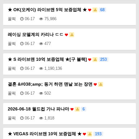
★ OK(오케이) 라이브맨 5억 보증업체 ★
68
꿀픽
06-17
75,986
레이싱 모델계의 카리나 ㄷㄷ
꿀픽
06-17
477
★ S 라이브맨 10억 보증업체 ★[구 블랙]
253
꿀픽
06-17
1,190,136
결혼 &#038;amp; 동거 하면 맨날 보는 장면
꿀픽
06-17
502
2026-06-18 월드컵 가나 파나마
6
꿀픽
06-17
1,818
★ VEGAS 라이브맨 10억 보증업체 ★
193