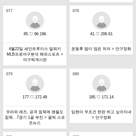
077
078
85.♡.96.196
41.♡.206.61
4월22일 세인트루이스 밀워키
운동후 땀이 많은 처자 > 안구정화
MLB프로야구분석 해외스포츠 >
야구픽게시판
079
080
177.♡.172.48
185.♡.171.14
우라와 레즈, 공격 침묵에 팬들도
임현아 무조건 한판 하고 싶어지네
침묵…7경기 1골 부진 > 꿀픽 스포
> 안구정화
츠뉴스