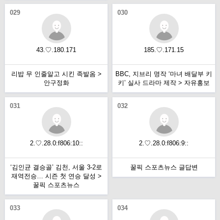
029
030
43.♡.180.171
185.♡.171.15
리밥 무 인줄알고 시킨 족발옴 >
BBC, 지브리 명작 ‘마녀 배달부 키
안구정화
키’ 실사 드라마 제작 > 자유홍보
031
032
2.♡.28.0:f806:10::
2.♡.28.0:f806:9::
‘김인균 결승골’ 김천, 서울 3-2로
꿀픽 스포츠뉴스 글답변
재역전승… 시즌 첫 연승 달성 >
꿀픽 스포츠뉴스
033
034