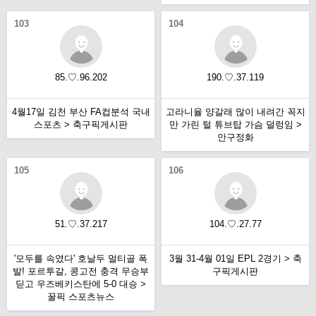
103
104
85.♡.96.202
190.♡.37.119
4월17일 김천 부산 FA컵분석 국내
고라니율 양갈래 많이 내려간 꼭지
스포츠 > 축구픽게시판
만 가린 털 튜브탑 가슴 덜렁임 >
안구정화
105
106
51.♡.37.217
104.♡.27.77
'모두를 속였다' 호날두 멀티골 폭
3월 31-4월 01일 EPL 2경기 > 축
발! 포르투갈, 콩고전 충격 무승부
구픽게시판
딛고 우즈베키스탄에 5-0 대승 >
꿀픽 스포츠뉴스