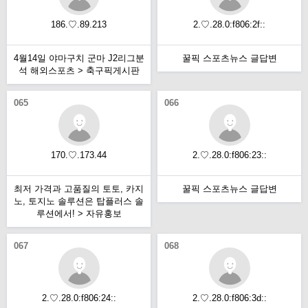
186.♡.89.213
2.♡.28.0:f806:2f::
4월14일 야마구치 군마 J2리그분
꿀픽 스포츠뉴스 글답변
석 해외스포츠 > 축구픽게시판
065
066
170.♡.173.44
2.♡.28.0:f806:23::
최저 가격과 고품질의 토토, 카지
꿀픽 스포츠뉴스 글답변
노, 토지노 솔루션은 탑플러스 솔
루션에서! > 자유홍보
067
068
2.♡.28.0:f806:24::
2.♡.28.0:f806:3d::