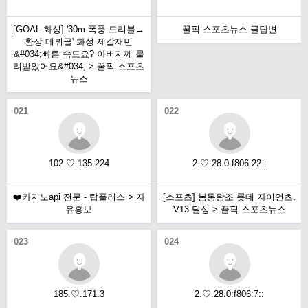
[GOAL 화성] '30m 폭풍 드리블→
꿀픽 스포츠뉴스 글답변
환상 데뷔골' 화성 제갈재민
&#034;빠른 속도요? 아버지께 물
려받았어요&#034; > 꿀픽 스포츠
뉴스
021
022
102.♡.135.224
2.♡.28.0:f806:22::
❤️카지노api 전문 - 탑플러스 > 자
[스포츠] 봄동왕조 롯데 자이언츠,
유홍보
V13 달성 > 꿀픽 스포츠뉴스
023
024
185.♡.171.3
2.♡.28.0:f806:7::