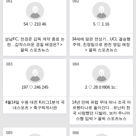
081
082
54.♡.210.46
5.♡.1.16
성남FC, 전경준 감독 계약 종료 논
34세에 맞은 전성기...UCL 결승행
란…갑작스러운 경질 배경은? >
주역, 친정팀으로 완전 영입 예정
꿀픽 스포츠뉴스
> 꿀픽 스포츠뉴스
083
084
197.♡.246.245
2.♡.28.0:f806:1c::
4월14일 수원 대전 K리그1분석 국
14년 만에 유럽 무대 떠나 조국 아
내스포츠 > 축구픽게시판
르헨티나로 돌아간다…유난히 한
국 사랑했던 디발라, 보카 주니어
스행 임박 > 꿀픽 스포츠뉴스
085
086