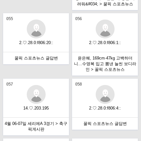
려워&#034; > 꿀픽 스포츠뉴스
055
056
2.♡.28.0:f806:20::
2.♡.28.0:f806:1::
꿀픽 스포츠뉴스 글답변
윤은혜, 169cm·47kg 고백하더
니…수영복 입고 뽐낸 늘씬 보디라
인 > 꿀픽 스포츠뉴스
057
058
14.♡.203.195
2.♡.28.0:f806:4::
4월 06-07일 세리에A 3경기 > 축구
꿀픽 스포츠뉴스 글답변
픽게시판