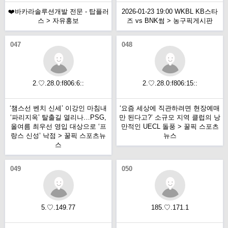
❤️바카라솔루션개발 전문 - 탑플러
2026-01-23 19:00 WKBL KB스타
스 > 자유홍보
즈 vs BNK썸 > 농구픽게시판
047
048
2.♡.28.0:f806:6::
2.♡.28.0:f806:15::
‘챔스선 벤치 신세’ 이강인 마침내
‘요즘 세상에 직관하려면 현장예매
‘파리지옥’ 탈출길 열리나…PSG,
만 된다고?’ 소규모 지역 클럽의 낭
올여름 최우선 영입 대상으로 ‘프
만적인 UECL 돌풍 > 꿀픽 스포츠
랑스 신성’ 낙점 > 꿀픽 스포츠뉴
뉴스
스
049
050
5.♡.149.77
185.♡.171.1