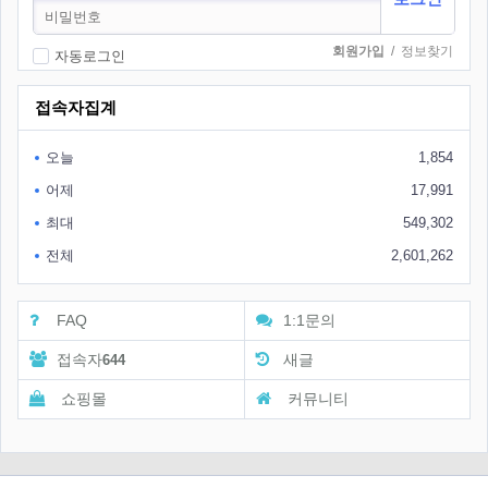
회원가입
/
정보찾기
자동로그인
접속자집계
오늘
1,854
어제
17,991
최대
549,302
전체
2,601,262
FAQ
1:1문의
접속자
새글
644
쇼핑몰
커뮤니티