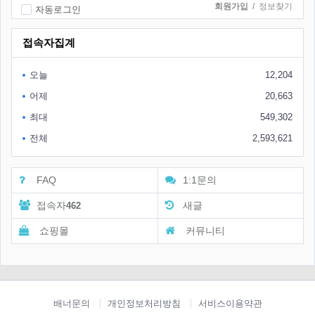
회원가입
/
정보찾기
자동로그인
접속자집계
오늘
12,204
어제
20,663
최대
549,302
전체
2,593,621
FAQ
1:1문의
접속자
새글
462
쇼핑몰
커뮤니티
배너문의
개인정보처리방침
서비스이용약관