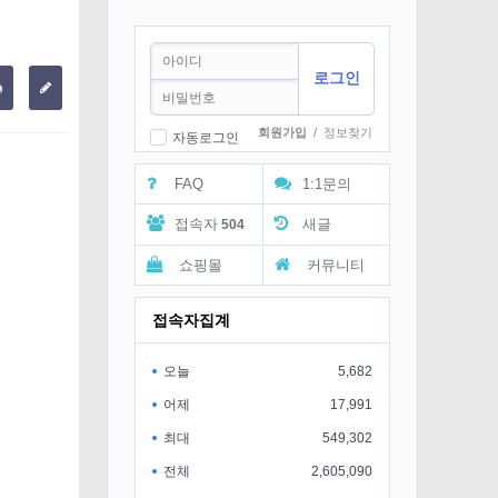
회원가입
/
정보찾기
자동로그인
FAQ
1:1문의
접속자
새글
504
쇼핑몰
커뮤니티
접속자집계
오늘
5,682
어제
17,991
최대
549,302
전체
2,605,090