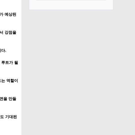
도가 예상된
서 강점을
다.
 루트가 될
드는 역할이
면을 만들
름도 기대된