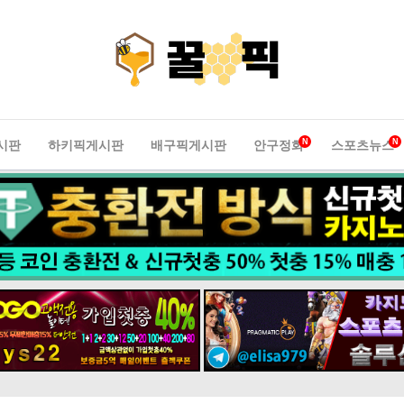
N
N
시판
하키픽게시판
배구픽게시판
안구정화
스포츠뉴스