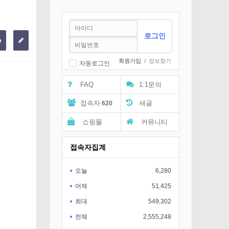
회원가입
/
정보찾기
자동로그인
FAQ
1:1문의
접속자
새글
620
쇼핑몰
커뮤니티
접속자집계
오늘
6,280
어제
51,425
최대
549,302
전체
2,555,248