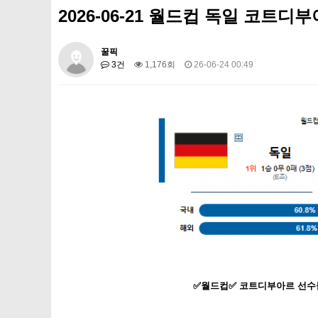
2026-06-21 월드컵 독일 코트디
꿀픽
3건
1,176회
26-06-24 00:49
✅월드컵✅ 코트디부아르 선수들