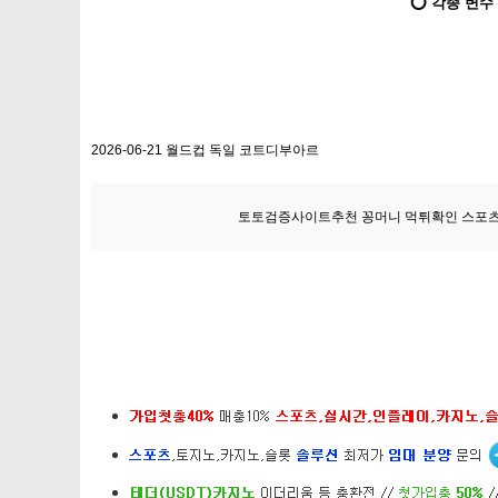
⭕ 각종 변수
2026-06-21 월드컵 독일 코트디부아르
토토검증사이트추천 꽁머니 먹튀확인 스포