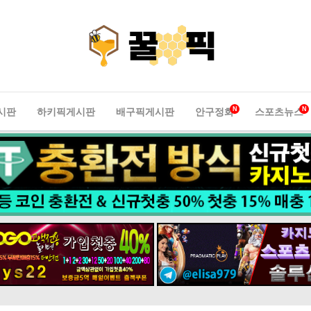
N
N
시판
하키픽게시판
배구픽게시판
안구정화
스포츠뉴스