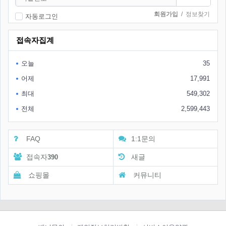
회원가입
/
정보찾기
자동로그인
접속자집계
오늘
35
어제
17,991
최대
549,302
전체
2,599,443
FAQ
1:1문의
접속자
새글
390
쇼핑몰
커뮤니티