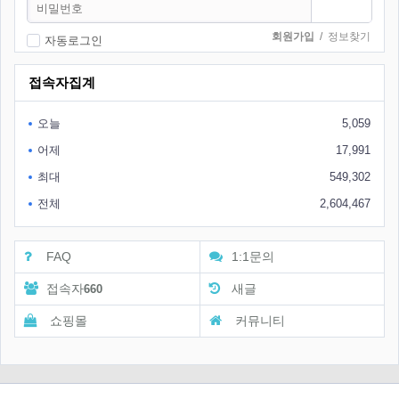
회원가입
/
정보찾기
자동로그인
접속자집계
오늘
5,059
어제
17,991
최대
549,302
전체
2,604,467
FAQ
1:1문의
접속자
새글
660
쇼핑몰
커뮤니티