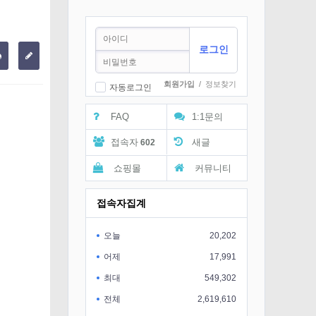
회원가입
/
정보찾기
자동로그인
FAQ
1:1문의
접속자
새글
602
쇼핑몰
커뮤니티
접속자집계
오늘
20,202
어제
17,991
최대
549,302
전체
2,619,610