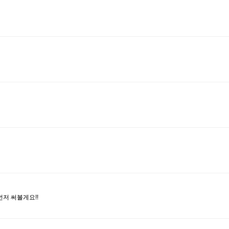
저 써볼게요!!