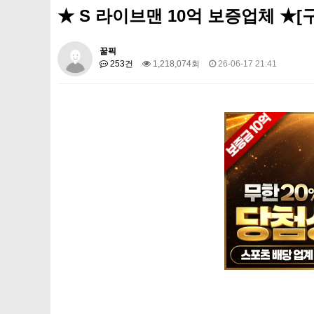
★ S 라이브맨 10억 보증업체 ★[
꿀픽
253건
1,218,074회
26-06-17 21:41