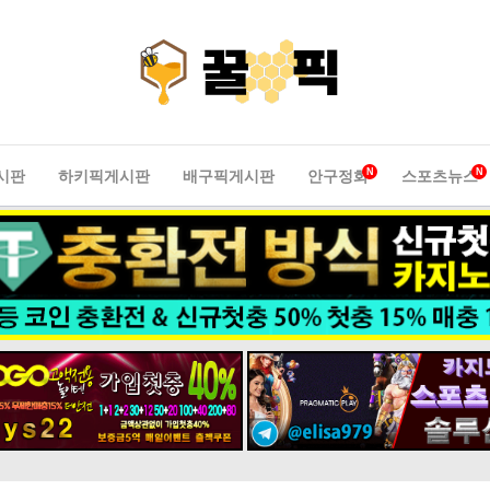
N
N
시판
하키픽게시판
배구픽게시판
안구정화
스포츠뉴스