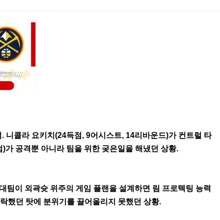
 니콜라 요키치(24득점, 9어시스트, 14리바운드)가 컨트럴 타
점)가 공격뿐 아니라 팀을 위한 궂은일을 해냈던 상황.
상대팀이 외곽슛 위주의 게임 플랜을 설계하면 림 프로텍팅 능력
 허락했던 탓에 분위기를 끌어올리지 못했던 상황.