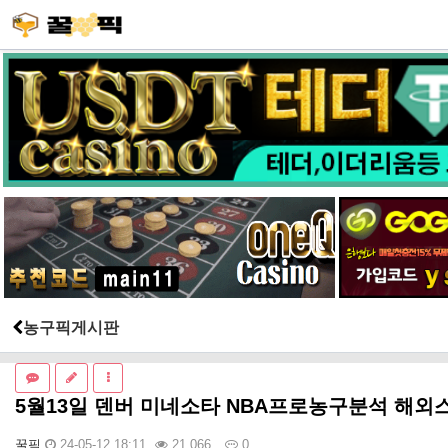
농구픽게시판
5월13일 덴버 미네소타 NBA프로농구분석 해외
꿀픽
24-05-12 18:11
21,066
0