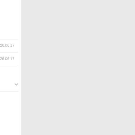
26.06.17
26.06.17