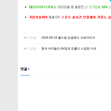
이전글
2026-06-18 월드컵 잉글랜드 크로아티아
다음글
중국 여자들의 AV업계 진출이 시급한 이유
댓글
0