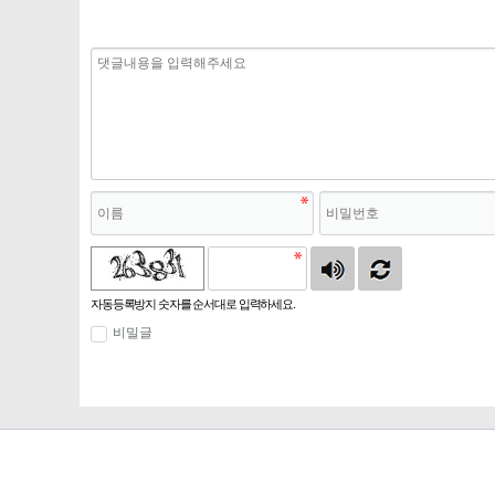
자동등록방지 숫자를 순서대로 입력하세요.
비밀글