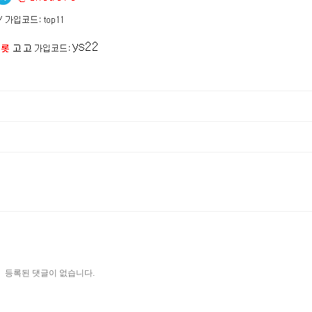
등록된 댓글이 없습니다.