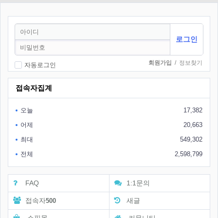
회원가입
/
정보찾기
자동로그인
접속자집계
오늘
17,382
어제
20,663
최대
549,302
전체
2,598,799
FAQ
1:1문의
접속자
새글
500
쇼핑몰
커뮤니티