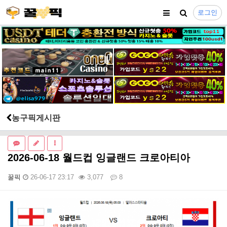
로그인
농구픽게시판
2026-06-18 월드컵 잉글랜드 크로아티아
꿀픽
26-06-17 23:17
3,077
8
본문